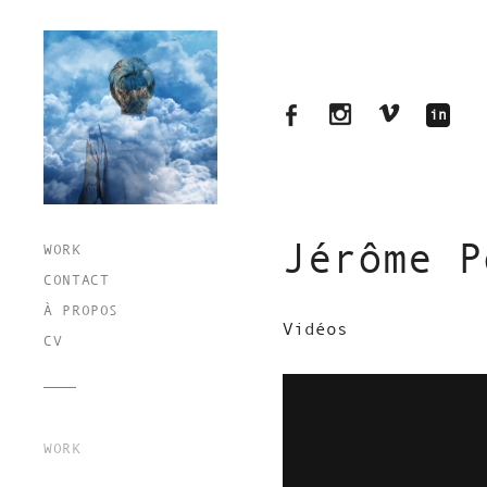
Jérôme P
WORK
CONTACT
À PROPOS
Vidéos
CV
WORK