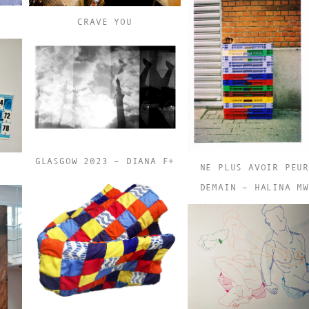
CRAVE YOU
GLASGOW 2023 – DIANA F+
NE PLUS AVOIR PEU
DEMAIN – HALINA M