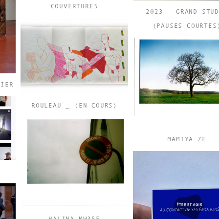
COUVERTURES
2023 – GRAND STUD
(PAUSES COURTES
NIER
ROULEAU _ (EN COURS)
MAMIYA ZE
HALINA MW35E