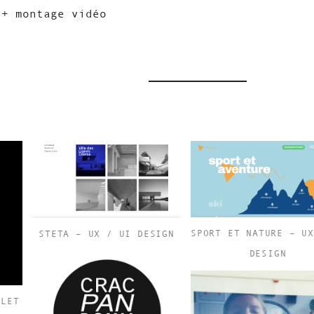
 + montage vidéo
SPORT ET NATURE – U
STETA – UX / UI DESIGN
DESIGN
LLET