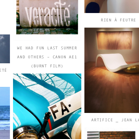
RIEN À FEUTRE
WE HAD FUN LAST SUMMER
AND OTHERS – CANON AE1
(BURNT FILM)
ETÉ
ARTIFICE _ JEAN L