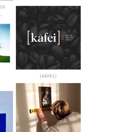
IO
)
[KĀFĒI]