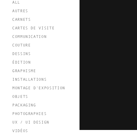
ALL
AUTRES
CARNETS
CARTES DE VISITE
COMMUNICATION
COUTURE
DESSINS
ÉDITION
GRAPHISME
INSTALLATIONS
MONTAGE D'EXPOSITION
OBJETS
PACKAGING
PHOTOGRAPHIES
UX / UI DESIGN
VIDÉOS