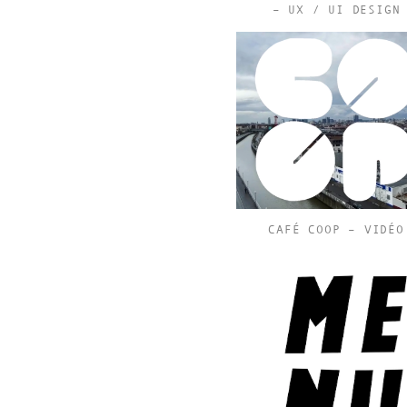
– UX / UI DESIGN
CAFÉ COOP – VIDÉO