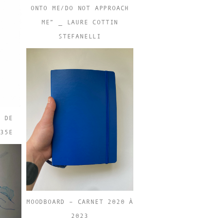
ONTO ME/DO NOT APPROACH
ME” _ LAURE COTTIN
STEFANELLI
R DE
W35E
MOODBOARD – CARNET 2020 À
2023