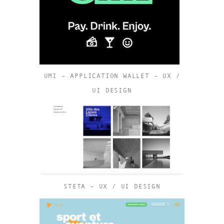
UMI – APPLICATION WALLET – UX /
UI DESIGN
STETA – UX / UI DESIGN