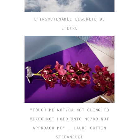
L’INSOUTENABLE LÉGÈRETÉ DE
L’ÊTRE
“TOUCH ME NOT/DO NOT CLING TO
ME/DO NOT HOLD ONTO ME/DO NOT
APPROACH ME” _ LAURE COTTIN
STEFANELLI