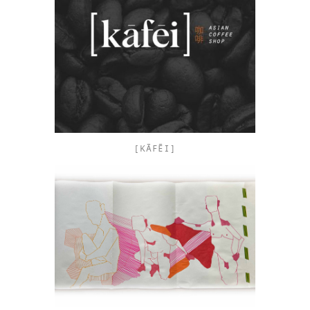
[KĀFĒI]